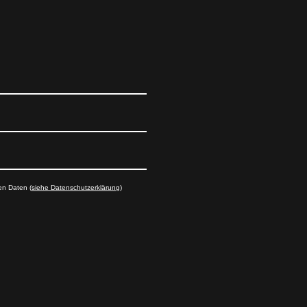
en Daten (
siehe Datenschutzerklärung
)