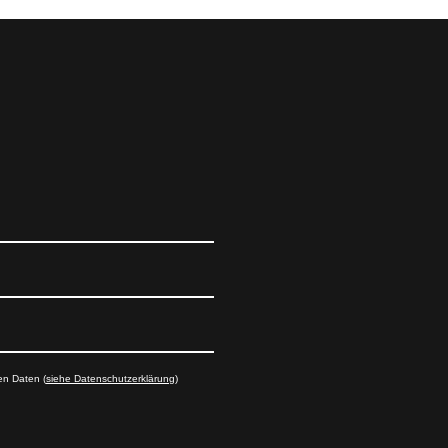
en Daten (
siehe Datenschutzerklärung
)