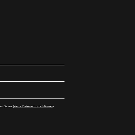
en Daten (
siehe Datenschutzerklärung
)