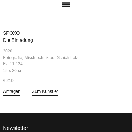
SPOXO
Die Einladung
2020
Fotografie; Mischtechnik auf Schichtholz
Ex. 11 / 24
18 x 20 cm
€ 210
Anfragen
Zum Künstler
Newsletter