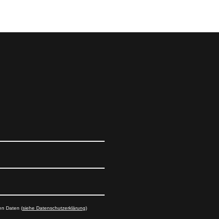
en Daten (
siehe Datenschutzerklärung
)