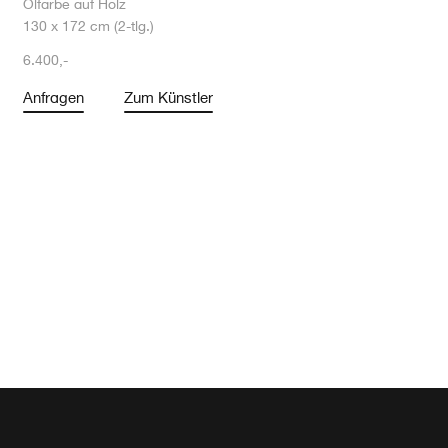
Ölfarbe auf Holz
130 x 172 cm (2-tlg.)
6.400,-
Anfragen
Zum Künstler