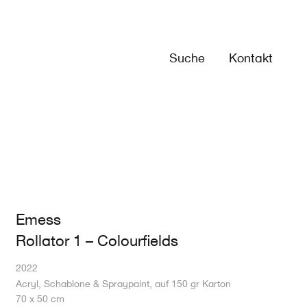
Suche
Kontakt
Emess
Rollator 1 – Colourfields
2022
Acryl, Schablone & Spraypaint, auf 150 gr Karton
70 x 50 cm